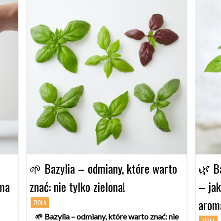
🌱 Bazylia – odmiany, które warto
🌿 Ba
 ma
znać: nie tylko zielona!
– jak
arom
ZIOŁA
🌱 Bazylia – odmiany, które warto znać: nie
ZIOŁA