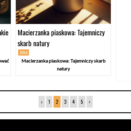
akie
Macierzanka piaskowa: Tajemniczy
skarb natury
ZIOŁA
sować
Macierzanka piaskowa: Tajemniczy skarb
natury
‹
1
2
3
4
5
›