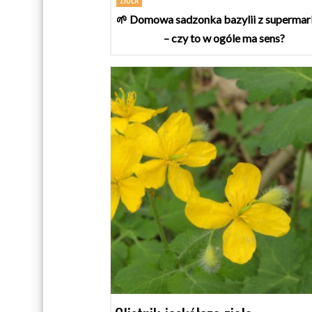
🌱 Domowa sadzonka bazylii z supermar
– czy to w ogóle ma sens?