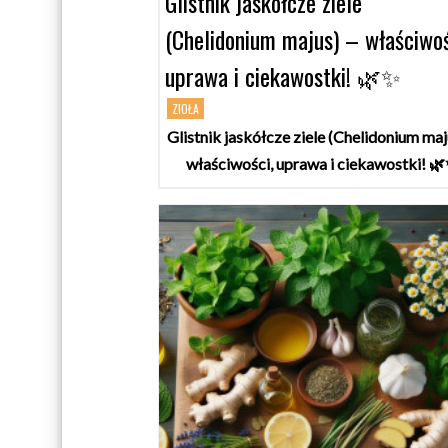
Glistnik jaskółcze ziele
(Chelidonium majus) – właściwoś
uprawa i ciekawostki! 🌿✨
ZIOŁA
Glistnik jaskółcze ziele (Chelidonium maj
właściwości, uprawa i ciekawostki! 