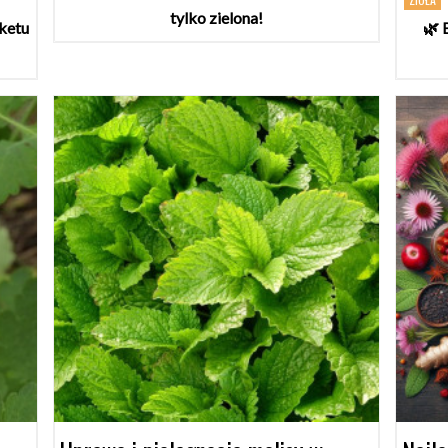
tylko zielona!
ketu
🌿 