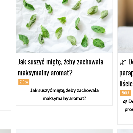
Jak suszyć miętę, żeby zachowała
🌿 D
maksymalny aromat?
para
liści
ZIOŁA
Jak suszyć miętę, żeby zachowała
ZIOŁA
maksymalny aromat?
🌿 D
pros