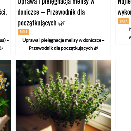
Uprawa i pielęgnacja melisy w
Najle
ci,
doniczce – Przewodnik dla
wykor
początkujących 🌿
ZIOŁA
N
ZIOŁA
w
us) –
Uprawa i pielęgnacja melisy w doniczce –
✨
Przewodnik dla początkujących 🌿