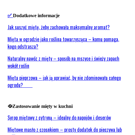
✅
Dodatkowe informacje
Jak suszyć miętę, żeby zachowała maksymalny aromat?
Mięta w ogrodzie jako roślina towarzysząca – komu pomaga,
kogo odstrasza?
Naturalny nawóz z mięty – sposób na mszyce i świeży zapach
wokół roślin
Mięta pieprzowa – jak ją uprawiać, by nie zdominowała całego
ogrodu?
🥘Zastosowanie mięty w kuchni
Syrop miętowy z cytryną – idealny do napojów i deserów
Miętowe masło z czosnkiem – prosty dodatek do pieczywa lub