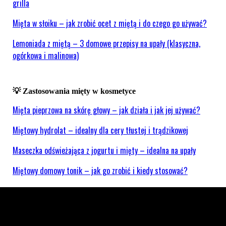
grilla
Mięta w słoiku – jak zrobić ocet z miętą i do czego go używać?
Lemoniada z miętą – 3 domowe przepisy na upały (klasyczna,
ogórkowa i malinowa)
💡 Zastosowania mięty w kosmetyce
Mięta pieprzowa na skórę głowy – jak działa i jak jej używać?
Miętowy hydrolat – idealny dla cery tłustej i trądzikowej
Maseczka odświeżająca z jogurtu i mięty – idealna na upały
Miętowy domowy tonik – jak go zrobić i kiedy stosować?