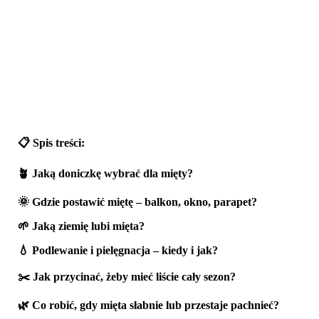
📋 Spis treści:
🪴 Jaką doniczkę wybrać dla mięty?
🌞 Gdzie postawić miętę – balkon, okno, parapet?
🌱 Jaką ziemię lubi mięta?
💧 Podlewanie i pielęgnacja – kiedy i jak?
✂️ Jak przycinać, żeby mieć liście cały sezon?
🌿 Co robić, gdy mięta słabnie lub przestaje pachnieć?