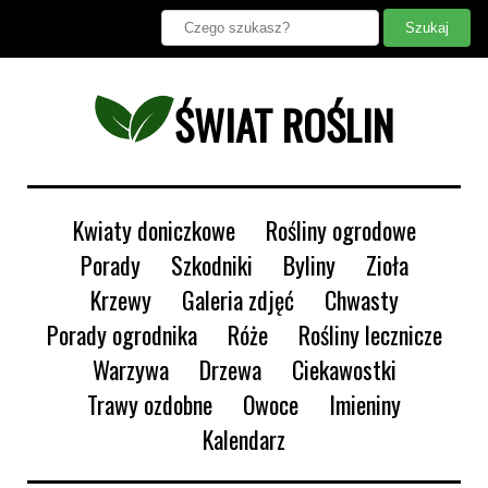
ŚWIAT ROŚLIN
Kwiaty doniczkowe
Rośliny ogrodowe
Porady
Szkodniki
Byliny
Zioła
Krzewy
Galeria zdjęć
Chwasty
Porady ogrodnika
Róże
Rośliny lecznicze
Warzywa
Drzewa
Ciekawostki
Trawy ozdobne
Owoce
Imieniny
Kalendarz