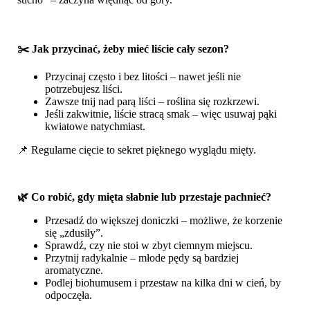
✂️ Jak przycinać, żeby mieć liście cały sezon?
Przycinaj często i bez litości – nawet jeśli nie
potrzebujesz liści.
Zawsze tnij nad parą liści – roślina się rozkrzewi.
Jeśli zakwitnie, liście stracą smak – więc usuwaj pąki
kwiatowe natychmiast.
📌 Regularne cięcie to sekret pięknego wyglądu mięty.
🌿 Co robić, gdy mięta słabnie lub przestaje pachnieć?
Przesadź do większej doniczki – możliwe, że korzenie
się „zdusiły”.
Sprawdź, czy nie stoi w zbyt ciemnym miejscu.
Przytnij radykalnie – młode pędy są bardziej
aromatyczne.
Podlej biohumusem i przestaw na kilka dni w cień, by
odpoczęła.