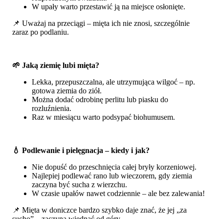
W upały warto przestawić ją na miejsce osłonięte.
📌 Uważaj na przeciągi – mięta ich nie znosi, szczególnie
zaraz po podlaniu.
🌱 Jaką ziemię lubi mięta?
Lekka, przepuszczalna, ale utrzymująca wilgoć – np.
gotowa ziemia do ziół.
Można dodać odrobinę perlitu lub piasku do
rozluźnienia.
Raz w miesiącu warto podsypać biohumusem.
💧 Podlewanie i pielęgnacja – kiedy i jak?
Nie dopuść do przeschnięcia całej bryły korzeniowej.
Najlepiej podlewać rano lub wieczorem, gdy ziemia
zaczyna być sucha z wierzchu.
W czasie upałów nawet codziennie – ale bez zalewania!
📌 Mięta w doniczce bardzo szybko daje znać, że jej „za
sucho” – zaczyna więdnąć od góry.