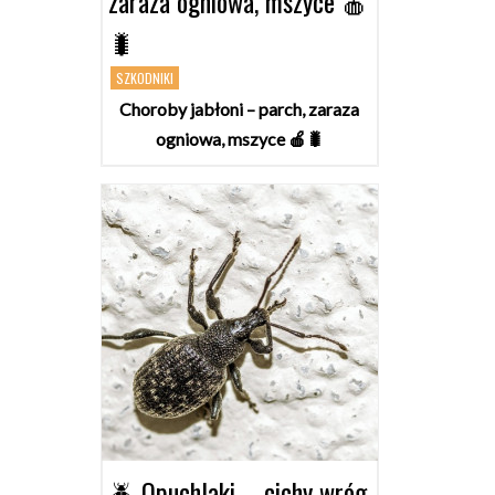
zaraza ogniowa, mszyce 🍎
🐛
SZKODNIKI
Choroby jabłoni – parch, zaraza
ogniowa, mszyce 🍎🐛
🪲 Opuchlaki – cichy wróg