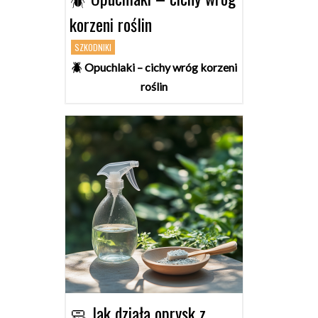
korzeni roślin
SZKODNIKI
🪲 Opuchlaki – cichy wróg korzeni
roślin
🧼 Jak działa oprysk z