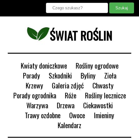
ŚWIAT ROŚLIN
Kwiaty doniczkowe
Rośliny ogrodowe
Porady
Szkodniki
Byliny
Zioła
Krzewy
Galeria zdjęć
Chwasty
Porady ogrodnika
Róże
Rośliny lecznicze
Warzywa
Drzewa
Ciekawostki
Trawy ozdobne
Owoce
Imieniny
Kalendarz