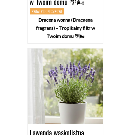
w Twoim domu 🌴🌬️
KWIATY DONICZKOWE
Dracena wonna (Dracaena
fragrans) – Tropikalny filtr w
Twoim domu 🌴🌬️
Lawenda wąskolistna