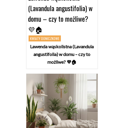
(Lavandula angustifolia) w
domu – czy to możliwe?
💜🏠
KWIATY DONICZKOWE
Lawenda wąskolistna (Lavandula
angustifolia) w domu – czy to
możliwe? 💜🏠