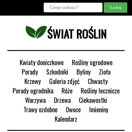
ŚWIAT ROŚLIN
Kwiaty doniczkowe
Rośliny ogrodowe
Porady
Szkodniki
Byliny
Zioła
Krzewy
Galeria zdjęć
Chwasty
Porady ogrodnika
Róże
Rośliny lecznicze
Warzywa
Drzewa
Ciekawostki
Trawy ozdobne
Owoce
Imieniny
Kalendarz