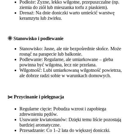
Podłoże: Żyzne, lekko wilgotne, przepuszczalne (np.
ziemia do ziół lub mieszanka torfu z piaskiem).
Drenaż: Na dnie doniczki warto umieścić warstwę
keramzytu lub żwirku.
🌞 Stanowisko i podlewanie
Stanowisko: Jasne, ale nie bezpośrednie słońce. Może
rosnąć na parapecie lub balkonie.
Podlewanie: Regularne, ale umiarkowane – gleba
powinna być wilgotna, lecz nie przelana.
Wilgotność: Lubi umiarkowaną wilgotność powietrza,
ale dobrze radzi sobie w warunkach domowych.
✂️ Przycinanie i pielęgnacja
Regularne cięcie: Pobudza wzrost i zapobiega
zdrewnieniu pędów.
Usuwanie kwiatostanów: Dzięki temu liście pozostają
bardziej aromatyczne.
Przesadzanie: Co 1–2 lata do większej doniczki.