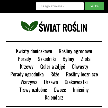
ŚWIAT ROŚLIN
Kwiaty doniczkowe
Rośliny ogrodowe
Porady
Szkodniki
Byliny
Zioła
Krzewy
Galeria zdjęć
Chwasty
Porady ogrodnika
Róże
Rośliny lecznicze
Warzywa
Drzewa
Ciekawostki
Trawy ozdobne
Owoce
Imieniny
Kalendarz