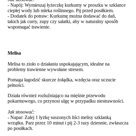
- Napój: Wymieszaj łyżeczkę kurkumy w proszku w szklance
ciepłej wody lub mleka roślinnego. Pij przed posiłkiem.
- Dodatek do potraw: Kurkumę można dodawać do dań,
takich jak curry, zupy czy sałatki, aby w naturalny sposób
wspomagać trawienie.
Melisa
Melisa to zioło o działaniu uspokajającym, idealne na
problemy trawienne wywołane stresem.
Pomaga łagodzić skurcze żołądka, wzdęcia oraz uczucie
pełności.
Działa również rozluźniająco na mięśnie przewodu
pokarmowego, co przynosi ulgę w przypadku niestrawności.
Jak stosować:
- Napar: Zalej 1 łyżkę suszonych liści melisy szklanką
wrzątku. Parz przez 10 minut i pij 2-3 razy dziennie, zwłaszcza
po posiłkach.