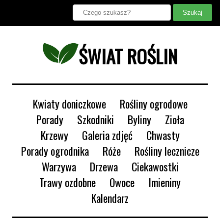
ŚWIAT ROŚLIN
Kwiaty doniczkowe
Rośliny ogrodowe
Porady
Szkodniki
Byliny
Zioła
Krzewy
Galeria zdjęć
Chwasty
Porady ogrodnika
Róże
Rośliny lecznicze
Warzywa
Drzewa
Ciekawostki
Trawy ozdobne
Owoce
Imieniny
Kalendarz