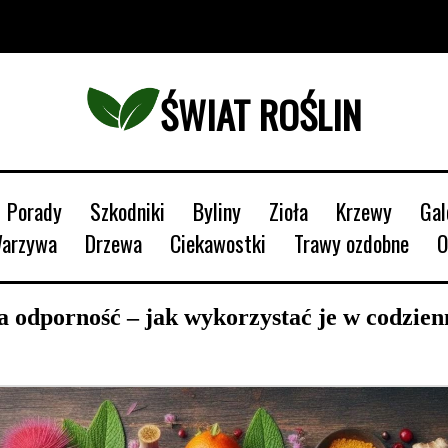
ŚWIAT ROŚLIN
Porady
Szkodniki
Byliny
Zioła
Krzewy
Ga
Warzywa
Drzewa
Ciekawostki
Trawy ozdobne
na odporność – jak wykorzystać je w codzien