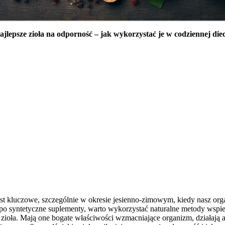
ajlepsze zioła na odporność – jak wykorzystać je w codziennej diec
t kluczowe, szczególnie w okresie jesienno-zimowym, kiedy nasz orga
ć po syntetyczne suplementy, warto wykorzystać naturalne metody wspi
 zioła. Mają one bogate właściwości wzmacniające organizm, działają a