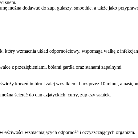
zed snem.
umę można dodawać do zup, gulaszy, smoothie, a także jako przypraw
tyk, który wzmacnia układ odpornościowy, wspomaga walkę z infekcjam
alce z przeziębieniami, bólami gardła oraz stanami zapalnymi.
świeży korzeń imbiru i zalej wrzątkiem. Parz przez 10 minut, a następni
można ścierać do dań azjatyckich, curry, zup czy sałatek.
 właściwości wzmacniających odporność i oczyszczających organizm.