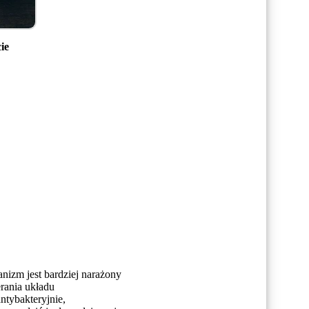
ie
nizm jest bardziej narażony
erania układu
ntybakteryjnie,