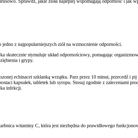
irusowo. Sprawdź, jakie zioła najlepiej wspomagają odporność i jak w
o jedno z najpopularniejszych ziół na wzmocnienie odporności.
wka skutecznie stymuluje układ odpornościowy, pomagając organizmowi
ziębienia i grypy.
uszonej echinacei szklanką wrzątku. Parz przez 10 minut, przecedź i pij 
staci kapsułek, tabletek lub syropu. Stosuj zgodnie z zaleceniami pr
a infekcji.
arbnica witaminy C, która jest niezbędna do prawidłowego funkcjono