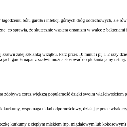
 łagodzeniu bólu gardła i infekcji górnych dróg oddechowych, ale ró
ne, co sprawia, że skutecznie wspiera organizm w walce z bakteriami 
 szałwii zalej szklanką wrzątku. Parz przez 10 minut i pij 1-2 razy dzie
ekcjach gardła napar z szałwii można stosować do płukania jamy ustnej.
ra zdobywa coraz większą popularność dzięki swoim właściwościom 
k kurkumy, wspomaga układ odpornościowy, działając przeciwbaktery
yżeczkę kurkumy z ciepłym mlekiem (np. migdałowym lub kokosowym) i