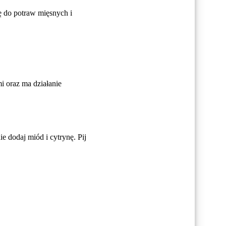
ę do potraw mięsnych i
i oraz ma działanie
e dodaj miód i cytrynę. Pij