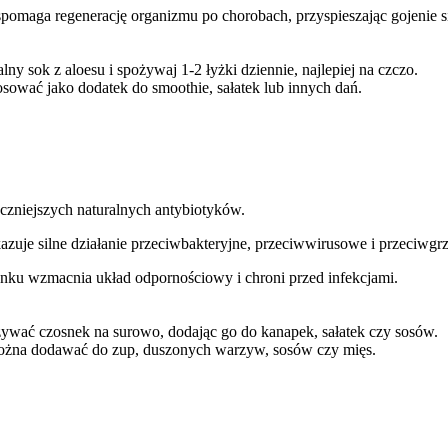
pomaga regenerację organizmu po chorobach, przyspieszając gojenie się
lny sok z aloesu i spożywaj 1-2 łyżki dziennie, najlepiej na czczo.
osować jako dodatek do smoothie, sałatek lub innych dań.
eczniejszych naturalnych antybiotyków.
kazuje silne działanie przeciwbakteryjne, przeciwwirusowe i przeciwgr
nku wzmacnia układ odpornościowy i chroni przed infekcjami.
żywać czosnek na surowo, dodając go do kanapek, sałatek czy sosów.
ożna dodawać do zup, duszonych warzyw, sosów czy mięs.