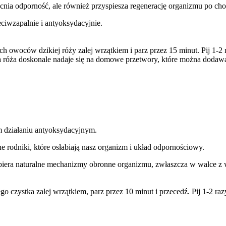
nia odporność, ale również przyspiesza regenerację organizmu po cho
eciwzapalnie i antyoksydacyjnie.
ch owoców dzikiej róży zalej wrzątkiem i parz przez 15 minut. Pij 1-2 
a róża doskonale nadaje się na domowe przetwory, które można dodaw
ym działaniu antyoksydacyjnym.
 rodniki, które osłabiają nasz organizm i układ odpornościowy.
piera naturalne mechanizmy obronne organizmu, zwłaszcza w walce z w
o czystka zalej wrzątkiem, parz przez 10 minut i przecedź. Pij 1-2 razy