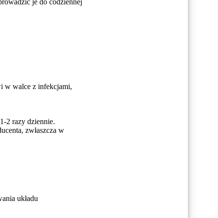
prowadzić je do codziennej
 w walce z infekcjami,
1-2 razy dziennie.
oducenta, zwłaszcza w
wania układu