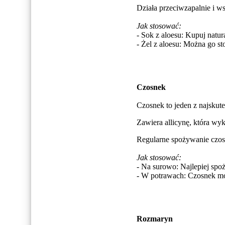
Działa przeciwzapalnie i ws
Jak stosować:
- Sok z aloesu: Kupuj natura
- Żel z aloesu: Można go st
Czosnek
Czosnek to jeden z najskut
Zawiera allicynę, która wy
Regularne spożywanie czos
Jak stosować:
- Na surowo: Najlepiej spo
- W potrawach: Czosnek m
Rozmaryn