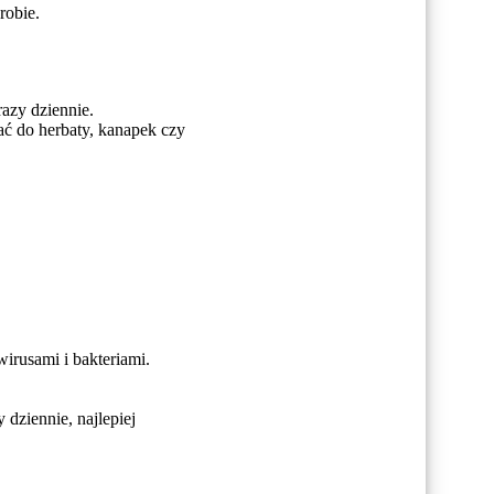
robie.
razy dziennie.
ać do herbaty, kanapek czy
irusami i bakteriami.
 dziennie, najlepiej