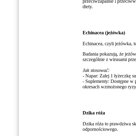
przeciwzapalnie i przeciww
diety.
Echinacea (jeżówka)
Echinacea, czyli jeżówka, t
Badania pokazują, że jeżó
szczególnie z wirusami prze
Jak stosować:
- Napar: Zalej 1 łyżeczkę s
- Suplementy: Dostępne w po
okresach wzmożonego ryzyk
Dzika róża
Dzika róża to prawdziwa sk
odpornościowego.