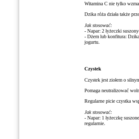
Witamina C nie tylko wzmac
Dzika róża działa także prz
Jak stosować:
- Napar: 2 łyżeczki suszony
- Dżem lub konfitura: Dzik
jogurtu.
Czystek
Czystek jest ziołem o siln
Pomaga neutralizować wolne
Regularne picie czystka ws
Jak stosować:
- Napar: 1 łyżeczkę suszoneg
regularnie.