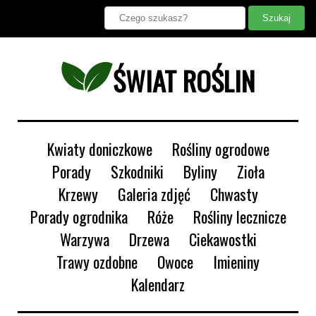
ŚWIAT ROŚLIN
Kwiaty doniczkowe
Rośliny ogrodowe
Porady
Szkodniki
Byliny
Zioła
Krzewy
Galeria zdjęć
Chwasty
Porady ogrodnika
Róże
Rośliny lecznicze
Warzywa
Drzewa
Ciekawostki
Trawy ozdobne
Owoce
Imieniny
Kalendarz