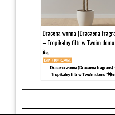
Dracena wonna (Dracaena fragra
– Tropikalny filtr w Twoim domu
🌬️
KWIATY DONICZKOWE
Dracena wonna (Dracaena fragrans) 
Tropikalny filtr w Twoim domu 🌴🌬️