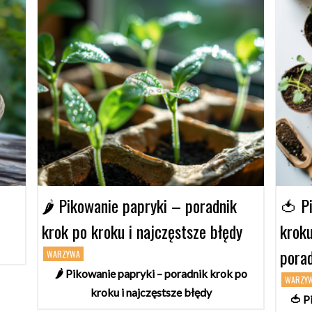
🌶️ Pikowanie papryki – poradnik
🍅 P
krok po kroku i najczęstsze błędy
kroku
pora
WARZYWA
🌶️ Pikowanie papryki – poradnik krok po
WARZY
kroku i najczęstsze błędy
🍅 P