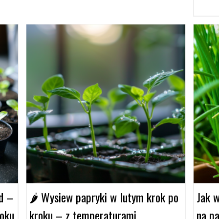
d –
🌶️ Wysiew papryki w lutym krok po
Jak 
roku
kroku – z temperaturami,
na pa