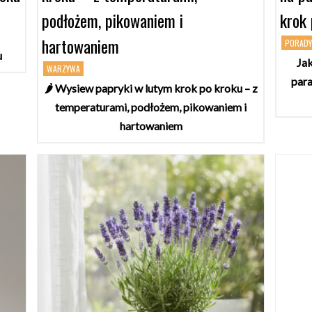
podłożem, pikowaniem i
krok
hartowaniem
PORAD
u
Ja
WARZYWA
para
🌶️ Wysiew papryki w lutym krok po kroku – z
temperaturami, podłożem, pikowaniem i
hartowaniem