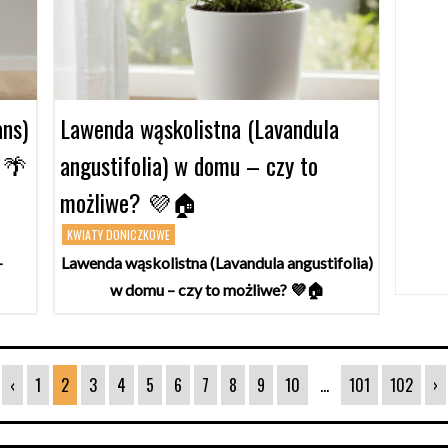
ns)
Lawenda wąskolistna (Lavandula
 🌴
angustifolia) w domu – czy to
możliwe? 💜🏠
KWIATY DONICZKOWE
–
Lawenda wąskolistna (Lavandula angustifolia)
w domu – czy to możliwe? 💜🏠
‹
1
2
3
4
5
6
7
8
9
10
...
101
102
›