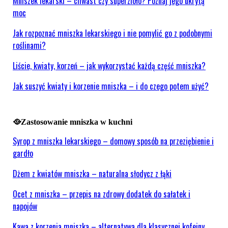
Mniszek lekarski – chwast czy superzioło? Poznaj jego ukrytą
moc
Jak rozpoznać mniszka lekarskiego i nie pomylić go z podobnymi
roślinami?
Liście, kwiaty, korzeń – jak wykorzystać każdą część mniszka?
Jak suszyć kwiaty i korzenie mniszka – i do czego potem użyć?
🥘Zastosowanie mniszka w kuchni
Syrop z mniszka lekarskiego – domowy sposób na przeziębienie i
gardło
Dżem z kwiatów mniszka – naturalna słodycz z łąki
Ocet z mniszka – przepis na zdrowy dodatek do sałatek i
napojów
Kawa z korzenia mniszka – alternatywa dla klasycznej kofeiny