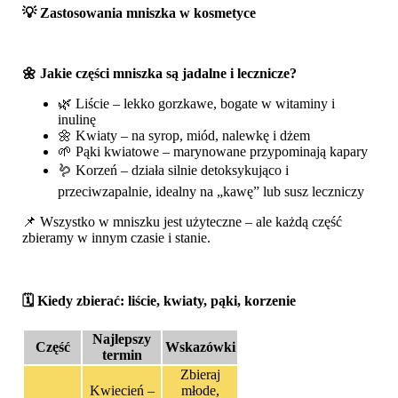
💡 Zastosowania
mniszka
w kosmetyce
🌼 Jakie części mniszka są jadalne i lecznicze?
🌿 Liście – lekko gorzkawe, bogate w witaminy i
inulinę
🌼 Kwiaty – na syrop, miód, nalewkę i dżem
🌱 Pąki kwiatowe – marynowane przypominają kapary
🪱 Korzeń – działa silnie detoksykująco i
przeciwzapalnie, idealny na „kawę” lub susz leczniczy
📌 Wszystko w mniszku jest użyteczne – ale każdą część
zbieramy w innym czasie i stanie.
🗓️ Kiedy zbierać: liście, kwiaty, pąki, korzenie
Najlepszy
Część
Wskazówki
termin
Zbieraj
Kwiecień –
młode,