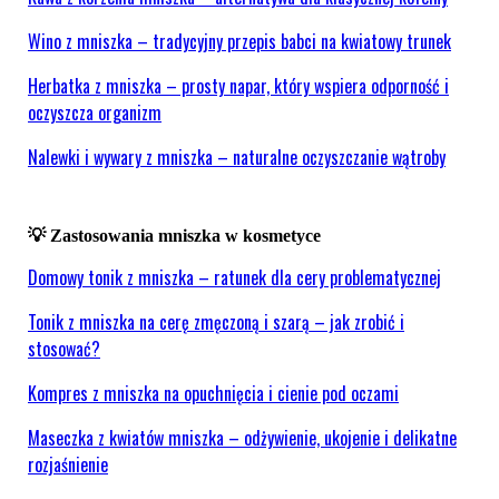
Wino z mniszka – tradycyjny przepis babci na kwiatowy trunek
Herbatka z mniszka – prosty napar, który wspiera odporność i
oczyszcza organizm
Nalewki i wywary z mniszka – naturalne oczyszczanie wątroby
💡 Zastosowania
mniszka
w kosmetyce
Domowy tonik z mniszka – ratunek dla cery problematycznej
Tonik z mniszka na cerę zmęczoną i szarą – jak zrobić i
stosować?
Kompres z mniszka na opuchnięcia i cienie pod oczami
Maseczka z kwiatów mniszka – odżywienie, ukojenie i delikatne
rozjaśnienie