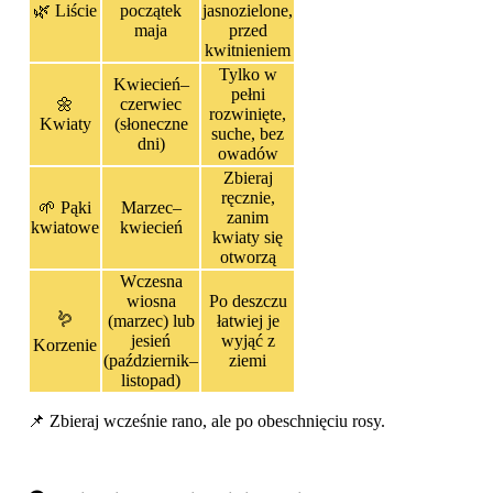
🌿 Liście
początek
jasnozielone,
maja
przed
kwitnieniem
Tylko w
Kwiecień–
pełni
🌼
czerwiec
rozwinięte,
Kwiaty
(słoneczne
suche, bez
dni)
owadów
Zbieraj
ręcznie,
🌱 Pąki
Marzec–
zanim
kwiatowe
kwiecień
kwiaty się
otworzą
Wczesna
wiosna
Po deszczu
🪱
(marzec) lub
łatwiej je
jesień
wyjąć z
Korzenie
(październik–
ziemi
listopad)
📌 Zbieraj wcześnie rano, ale po obeschnięciu rosy.