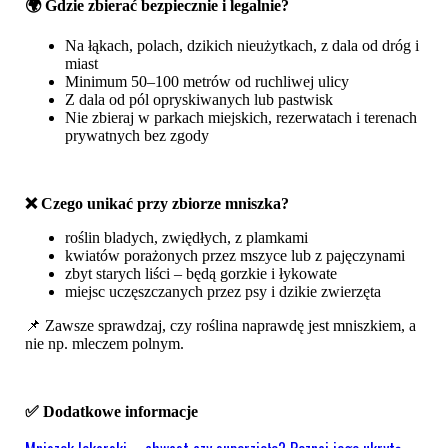
🌍 Gdzie zbierać bezpiecznie i legalnie?
Na łąkach, polach, dzikich nieużytkach, z dala od dróg i
miast
Minimum 50–100 metrów od ruchliwej ulicy
Z dala od pól opryskiwanych lub pastwisk
Nie zbieraj w parkach miejskich, rezerwatach i terenach
prywatnych bez zgody
❌ Czego unikać przy zbiorze mniszka?
roślin bladych, zwiędłych, z plamkami
kwiatów porażonych przez mszyce lub z pajęczynami
zbyt starych liści – będą gorzkie i łykowate
miejsc uczęszczanych przez psy i dzikie zwierzęta
📌 Zawsze sprawdzaj, czy roślina naprawdę jest mniszkiem, a
nie np. mleczem polnym.
✅ Dodatkowe informacje