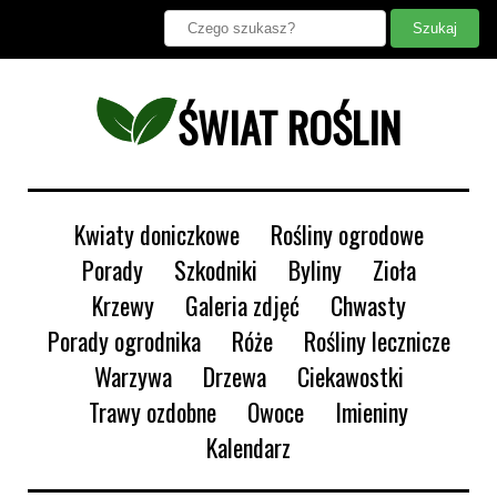
ŚWIAT ROŚLIN
Kwiaty doniczkowe
Rośliny ogrodowe
Porady
Szkodniki
Byliny
Zioła
Krzewy
Galeria zdjęć
Chwasty
Porady ogrodnika
Róże
Rośliny lecznicze
Warzywa
Drzewa
Ciekawostki
Trawy ozdobne
Owoce
Imieniny
Kalendarz