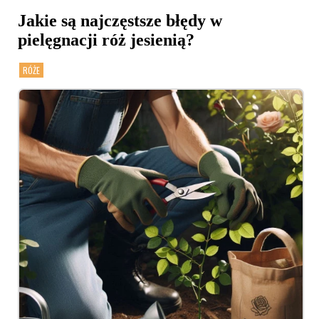
Jakie są najczęstsze błędy w
pielęgnacji róż jesienią?
RÓŻE