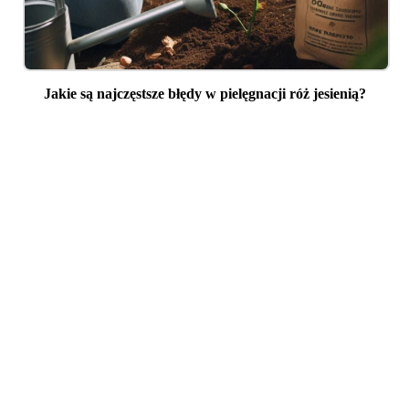
Jakie są najczęstsze błędy w pielęgnacji róż jesienią?