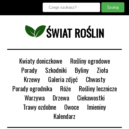
ŚWIAT ROŚLIN
Kwiaty doniczkowe
Rośliny ogrodowe
Porady
Szkodniki
Byliny
Zioła
Krzewy
Galeria zdjęć
Chwasty
Porady ogrodnika
Róże
Rośliny lecznicze
Warzywa
Drzewa
Ciekawostki
Trawy ozdobne
Owoce
Imieniny
Kalendarz