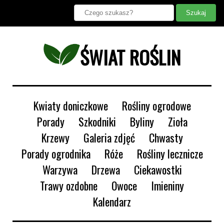
ŚWIAT ROŚLIN
Kwiaty doniczkowe
Rośliny ogrodowe
Porady
Szkodniki
Byliny
Zioła
Krzewy
Galeria zdjęć
Chwasty
Porady ogrodnika
Róże
Rośliny lecznicze
Warzywa
Drzewa
Ciekawostki
Trawy ozdobne
Owoce
Imieniny
Kalendarz