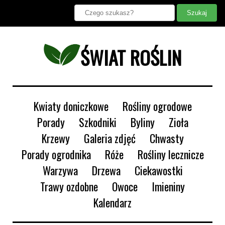
ŚWIAT ROŚLIN
Kwiaty doniczkowe
Rośliny ogrodowe
Porady
Szkodniki
Byliny
Zioła
Krzewy
Galeria zdjęć
Chwasty
Porady ogrodnika
Róże
Rośliny lecznicze
Warzywa
Drzewa
Ciekawostki
Trawy ozdobne
Owoce
Imieniny
Kalendarz