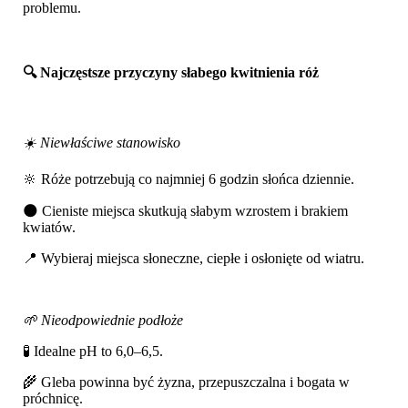
problemu.
🔍 Najczęstsze przyczyny słabego kwitnienia róż
☀️ Niewłaściwe stanowisko
🔆 Róże potrzebują co najmniej 6 godzin słońca dziennie.
🌑 Cieniste miejsca skutkują słabym wzrostem i brakiem
kwiatów.
📍 Wybieraj miejsca słoneczne, ciepłe i osłonięte od wiatru.
🌱 Nieodpowiednie podłoże
🧪 Idealne pH to 6,0–6,5.
🌾 Gleba powinna być żyzna, przepuszczalna i bogata w
próchnicę.