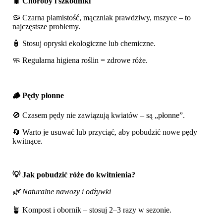
🐛 Choroby i szkodniki
🦠 Czarna plamistość, mączniak prawdziwy, mszyce – to
najczęstsze problemy.
🧴 Stosuj opryski ekologiczne lub chemiczne.
🧼 Regularna higiena roślin = zdrowe róże.
🪵 Pędy płonne
🚫 Czasem pędy nie zawiązują kwiatów – są „płonne”.
🔄 Warto je usuwać lub przyciąć, aby pobudzić nowe pędy
kwitnące.
💡 Jak pobudzić róże do kwitnienia?
🌿 Naturalne nawozy i odżywki
🪴 Kompost i obornik – stosuj 2–3 razy w sezonie.