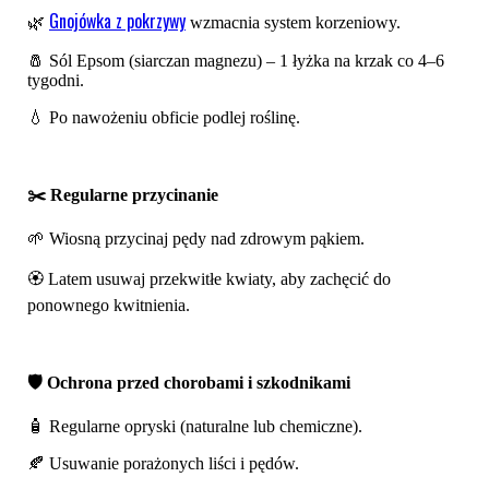
Gnojówka z pokrzywy
🌿
wzmacnia system korzeniowy.
🧂 Sól Epsom (siarczan magnezu) – 1 łyżka na krzak co 4–6
tygodni.
💧 Po nawożeniu obficie podlej roślinę.
✂️ Regularne przycinanie
🌱 Wiosną przycinaj pędy nad zdrowym pąkiem.
🏵️ Latem usuwaj przekwitłe kwiaty, aby zachęcić do
ponownego kwitnienia.
🛡️ Ochrona przed chorobami i szkodnikami
🧴 Regularne opryski (naturalne lub chemiczne).
🍂 Usuwanie porażonych liści i pędów.