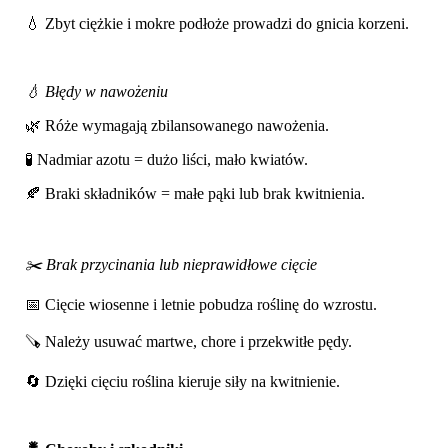
💧 Zbyt ciężkie i mokre podłoże prowadzi do gnicia korzeni.
💧 Błędy w nawożeniu
🌿 Róże wymagają zbilansowanego nawożenia.
🧪 Nadmiar azotu = dużo liści, mało kwiatów.
🍂 Braki składników = małe pąki lub brak kwitnienia.
✂️ Brak przycinania lub nieprawidłowe cięcie
📅 Cięcie wiosenne i letnie pobudza roślinę do wzrostu.
🪚 Należy usuwać martwe, chore i przekwitłe pędy.
🔄 Dzięki cięciu roślina kieruje siły na kwitnienie.