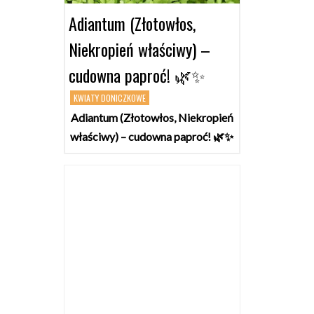
Adiantum (Złotowłos,
Niekropień właściwy) –
cudowna paproć! 🌿✨
KWIATY DONICZKOWE
Adiantum (Złotowłos, Niekropień
właściwy) – cudowna paproć! 🌿✨