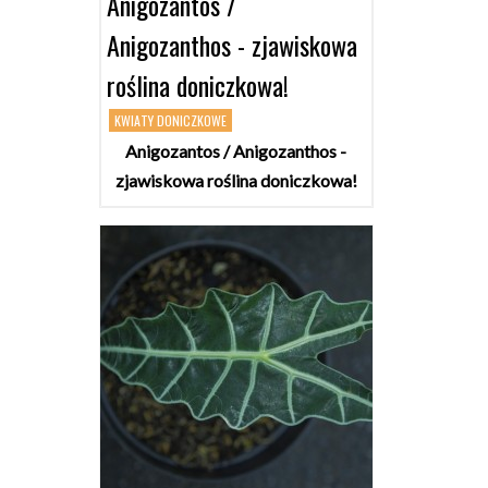
Anigozantos /
Anigozanthos - zjawiskowa
roślina doniczkowa!
KWIATY DONICZKOWE
Anigozantos / Anigozanthos -
zjawiskowa roślina doniczkowa!