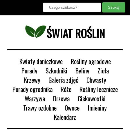
ŚWIAT ROŚLIN
Kwiaty doniczkowe
Rośliny ogrodowe
Porady
Szkodniki
Byliny
Zioła
Krzewy
Galeria zdjęć
Chwasty
Porady ogrodnika
Róże
Rośliny lecznicze
Warzywa
Drzewa
Ciekawostki
Trawy ozdobne
Owoce
Imieniny
Kalendarz