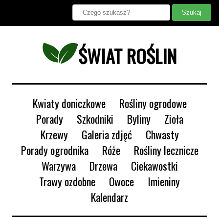
ŚWIAT ROŚLIN
Kwiaty doniczkowe
Rośliny ogrodowe
Porady
Szkodniki
Byliny
Zioła
Krzewy
Galeria zdjęć
Chwasty
Porady ogrodnika
Róże
Rośliny lecznicze
Warzywa
Drzewa
Ciekawostki
Trawy ozdobne
Owoce
Imieniny
Kalendarz