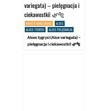
variegata) – pielęgnacja i
ciekawostki! 🌿🐅
KWIATY DONICZKOWE
ALOES
ALOES TYGRYSI
ALOES PIELĘGNACJA
Aloes tygrysi (Aloe variegata) –
pielęgnacja i ciekawostki! 🌿🐅