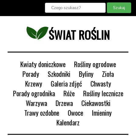
ŚWIAT ROŚLIN
Kwiaty doniczkowe
Rośliny ogrodowe
Porady
Szkodniki
Byliny
Zioła
Krzewy
Galeria zdjęć
Chwasty
Porady ogrodnika
Róże
Rośliny lecznicze
Warzywa
Drzewa
Ciekawostki
Trawy ozdobne
Owoce
Imieniny
Kalendarz